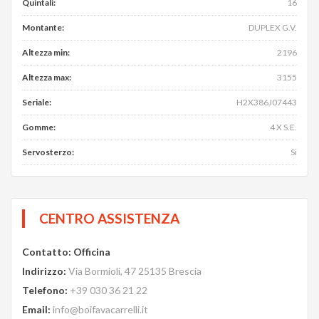
Quintali
:
16
Montante
:
DUPLEX G.V.
Altezza min
:
2196
Altezza max
:
3155
Seriale
:
H2X386J07443
Gomme
:
4 X S.E.
Servosterzo
:
Si
CENTRO ASSISTENZA
Contatto
:
Officina
Indirizzo
:
Via Bormioli, 47 25135 Brescia
Telefono
:
+39 030 36 21 22
Email
:
info@boifavacarrelli.it