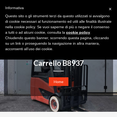
+39 030 36 21 22
info@boifavacarrelli.it
Informativa
×
REGISTRATI
AREA PRIVATA
Questo sito o gli strumenti terzi da questo utilizzati si avvalgono
di cookie necessari al funzionamento ed utili alle finalità illustrate
Toggl
nella cookie policy. Se vuoi saperne di più o negare il consenso
navig
a tutti o ad alcuni cookie, consulta la
cookie policy
.
Chiudendo questo banner, scorrendo questa pagina, cliccando
su un link o proseguendo la navigazione in altra maniera,
acconsenti all’uso dei cookie.
Carrello B8937
Home