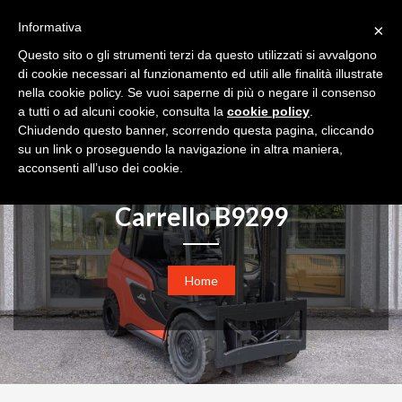
+39 030 36 21 22
info@boifavacarrelli.it
Informativa
×
REGISTRATI
AREA PRIVATA
Questo sito o gli strumenti terzi da questo utilizzati si avvalgono
di cookie necessari al funzionamento ed utili alle finalità illustrate
Toggl
nella cookie policy. Se vuoi saperne di più o negare il consenso
navig
a tutti o ad alcuni cookie, consulta la
cookie policy
.
Chiudendo questo banner, scorrendo questa pagina, cliccando
su un link o proseguendo la navigazione in altra maniera,
acconsenti all’uso dei cookie.
Carrello B9299
Home