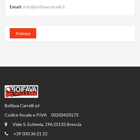
Email
:
info@boifavacarrelli.it
Stampa
Boifava Carrelli srl
Codice fiscale e P.IVA
03203420173
Viale S. Eufemia, 196 25135 Brescia
+39 030 36 21 22