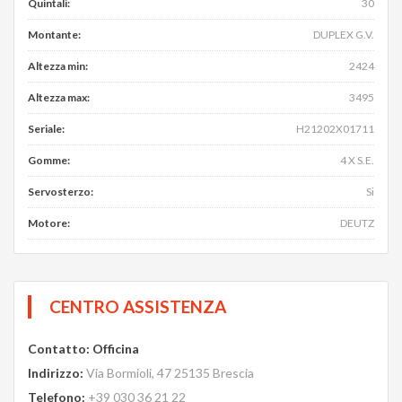
Quintali
:
30
Montante
:
DUPLEX G.V.
Altezza min
:
2424
Altezza max
:
3495
Seriale
:
H21202X01711
Gomme
:
4 X S.E.
Servosterzo
:
Si
Motore
:
DEUTZ
CENTRO ASSISTENZA
Contatto
:
Officina
Indirizzo
:
Via Bormioli, 47 25135 Brescia
Telefono
:
+39 030 36 21 22